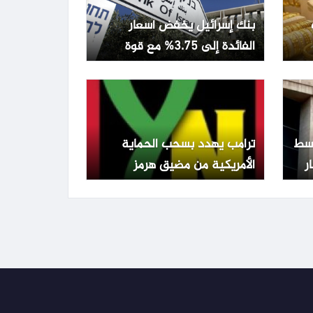
بنك إسرائيل يخفض أسعار
الفائدة إلى 3.75% مع قوة
الشيكل وتراجع التضخم
تفع 0.22% وسط
ترامب يهدد بسحب الحماية
الأمريكية من مضيق هرمز
ويطالب الدول المعنية بالدفاع
عن نفسها