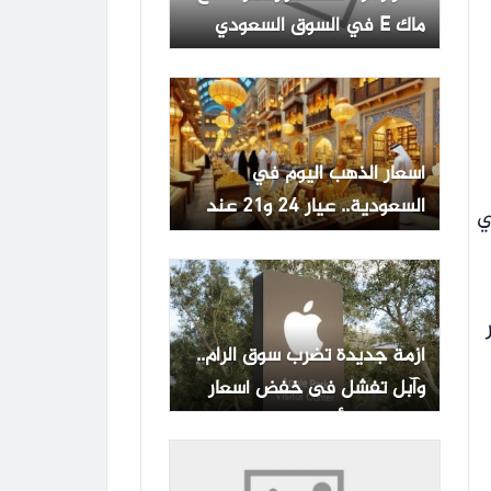
ماك E في السوق السعودي
أسعار الذهب اليوم في
السعودية.. عيار 24 و21 عند
ي
مستويات مستقرة
أزمة جديدة تضرب سوق الرام..
وآبل تفشل فى خفض أسعار
الهواتف والأجهزة