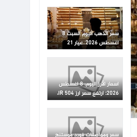
سعر الذهب اليوم السبت 8
أغسطس 2026..عيار 21
يحافظ على مستوى 6080
جنيهًا
أسعار الأرز اليوم، 8 أغسطس
2026: ارتفع سعر أرز IR 504،
وانخفض سعر أرز الياسمين.
سعر ومواصفات فورد موستنج