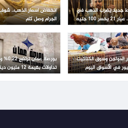
 جديد يضرب الذهب في
انخفاض أسعار الذهب.. شوف
2 يخسر 100 جنيه
الجرام وصل كام
ر الدواجن وسوق الكتاكيت
بورصة عمان تر
ور في الأسواق اليوم
تداولات بقيمة 12 مليون دينار
ليو 2026