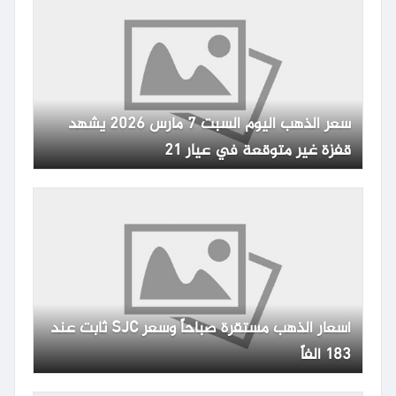
سعر الذهب اليوم السبت 7 مارس 2026 يشهد
قفزة غير متوقعة في عيار 21
أسعار الذهب مستقرة صباحاً وسعر SJC ثابت عند
183 ألفاً