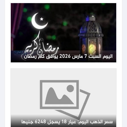
اليوم السبت 7 مارس 2026 يوافق كام رمضان
سعر الذهب اليوم: عيار 18 يسجل 6248 جنيها