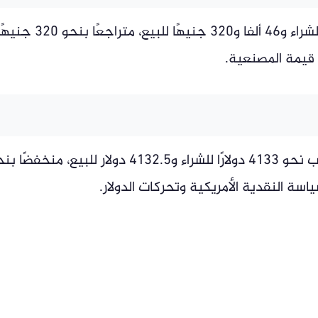
سجل الجنيه الذهب 46 ألفا و480 جنيهًا للشراء و46 ألفا و320 جنيهًا للبيع، متراجعًا بنحو 320
 قيمة المصنعية.
على الصعيد العالمي، بلغ سعر أوقية الذهب نحو 4133 دولارًا للشراء و4132.5 دولار للبيع، منخفض