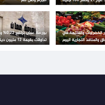
2 يخسر 100 جنيه
الجرام وصل كام
ر الخضراوات والفاكهة في
بورصة عمان تر
اق والمنافذ التجارية اليوم
تداولات بقيمة 12 مليون دينار
ليو 2026