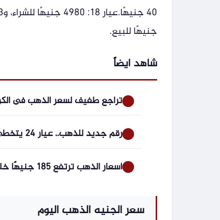
جنيهًا للبيع.
شاهد ايضاً
تراجع طفيف لسعر الذهب فى الكويت.. عيار 24 عند
رقم جديد للذهب.. عيار 24 يتخطى 7000 جنيه لأول مرة منذ يونيو
أسعار الذهب ترتفع 185 جنيهًا خلال أسبوع.. والأوقية تقفز 8%
سعر الجنيه الذهب اليوم