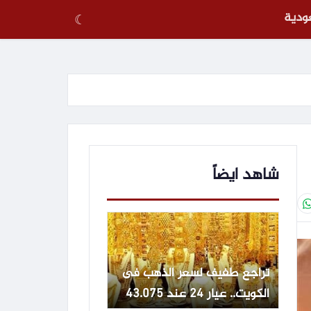
عودية
☾
شاهد ايضاً
تراجع طفيف لسعر الذهب فى
الكويت.. عيار 24 عند 43.075