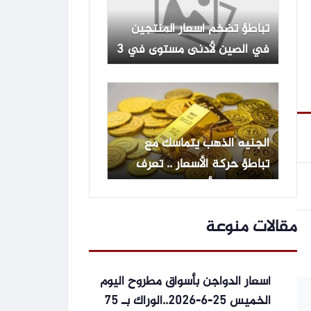
تباطؤ تضخم أسعار المنتجين
في الصين لأدنى مستوى في 3
أشهر
الجنيه الذهب يتماسك مع
تباطؤ حركة الأسعار .. تعرف
على باقي الأعيرة
مقالات منوعة
أسعار الدواجن بأسواق مطروح اليوم
الخميس 25-6-2026..الوراك بـ 75