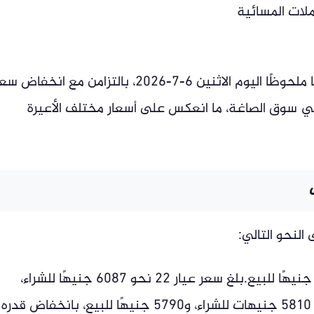
ملات المسائية
شهدت أسعار الذهب في مصر اليوم تراجعا ملحوظًا اليوم الاثنين 6-7-2026، بالتزامن مع انخفاض
ر في سوق الصاغة، ما انعكس على أسعار مختلف الأعيرة
لنحو التالي:
عيار 24 سجل 6640 جنيهًا للشراء، و6617 جنيهًا للبيع.بلغ سعر عيار 22 نحو 6087 جنيهًا للشراء،
و6066 جنيهًا للبيع.عيار 21 (الأكثر تداولًا): 5810 جنيهات للشراء، و5790 جنيهًا للبيع، بانخفاض قدره