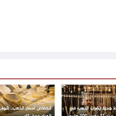
 جديد يضرب الذهب في
انخفاض أسعار الذهب.. شوف