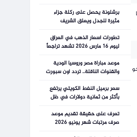
جنيها
برشلونة يحصل على ركلة جزاء
 جنيهًا
مثيرة للجدل ويعلق الشريف
تطورات أسعار الذهب في العراق
ليوم 16 مارس 2026 تشهد تراجعاً
لعيار 21
موعد مباراة مصر وروسيا الودية
ًا بنحو
والقنوات الناقلة.. تردد أون سبورت
والشارقة الرياضية والتشكيل
سعر برميل النفط الكويتي يرتفع
المتوقع للفراعنة
بأكثر من ثمانية دولارات في ظل
تقلبات السوق العالمية
تعرف على حقيقة تقديم موعد
صرف مرتبات شهر يونيو 2026
للموظفين في الدولة