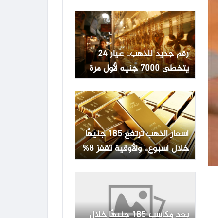
دينار
رقم جديد للذهب.. عيار 24
يتخطى 7000 جنيه لأول مرة
منذ يونيو
أسعار الذهب ترتفع 185 جنيهًا
خلال أسبوع.. والأوقية تقفز 8%
بعد مكاسب 185 جنيهًا خلال