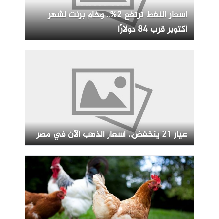
أسعار النفط ترتفع 2%.. وخام برنت لشهر
أكتوبر قرب 84 دولارًا
عيار 21 ينخفض.. أسعار الذهب الآن في مصر