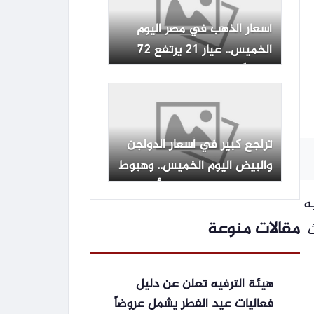
أسعار الذهب في مصر اليوم
الخميس.. عيار 21 يرتفع 72
جنيهاً : CNN الاقتصادية
تراجع كبير في أسعار الدواجن
والبيض اليوم الخميس.. وهبوط
ملحوظ بسعر البانيه بالأسواق
نيه، ليتداول دون مستوى 49 جنيه
مقالات منوعة
هيئة الترفيه تعلن عن دليل
فعاليات عيد الفطر يشمل عروضاً