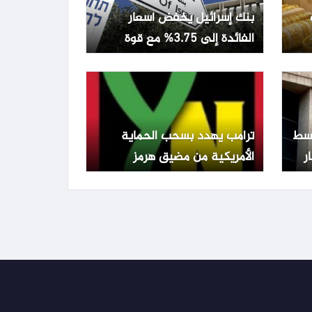
بنك إسرائيل يخفض أسعار
الفائدة إلى 3.75% مع قوة
الشيكل وتراجع التضخم
تفع 0.22% وسط
ترامب يهدد بسحب الحماية
الأمريكية من مضيق هرمز
ويطالب الدول المعنية بالدفاع
عن نفسها