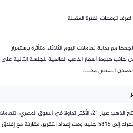
عرف توقعات الفترة المقبلة
ا مع بداية تعاملات اليوم الثلاثاء، متأثرة باستمرار
لى جانب هبوط أسعار الذهب العالمية للجلسة الثانية على
لمعدن النفيس محليا.
وبحسب بيانات منصة «جولد بيليون»، افتتح الذهب عيار 21، الأكثر تداولا في السوق المصري، التعا
عند مستوى 5800 جنيه للجرام، قبل أن يتحرك إلى 5815 جنيه وقت إعداد التقرير، مقارنة مع إغلاق