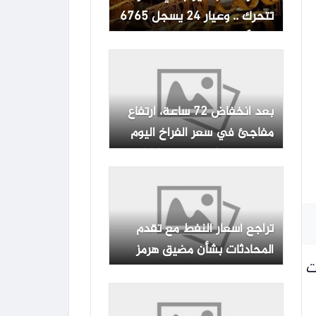
تتحرك .. وعيار 24 يسجل 6765
جنيهًا
بعد انخفاض 72 ساعة، ارتفاع
مفاجئ في سعر الفراخ اليوم
الخميس 6 أغسطس 2026
تراجع أسعار النفط مع تقدم
المحادثات بشأن مضيق هرمز
ملات