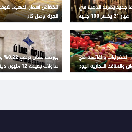
 جديد يضرب الذهب في
انخفاض أسعار الذهب.. شوف
2 يخسر 100 جنيه
الجرام وصل كام
ر الخضراوات والفاكهة في
بورصة عمان تر
اق والمنافذ التجارية اليوم
تداولات بقيمة 12 مليون دينار
ليو 2026