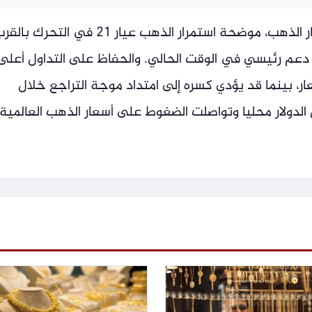
وكشفت «جولد بيليون» عن توقعات أسعار الذهب، موضحة استمرار الذهب عيار 21 في التحرك ب
 الذي يمثل دعم رئيسي في الوقت الحالي. والحفاظ على التداول أعلى
ر، بينما قد يؤدي كسره إلى امتداد موجة التراجع خلال
الدولار محليا وتواصلت الضغوط على أسعار الذهب العالمية.