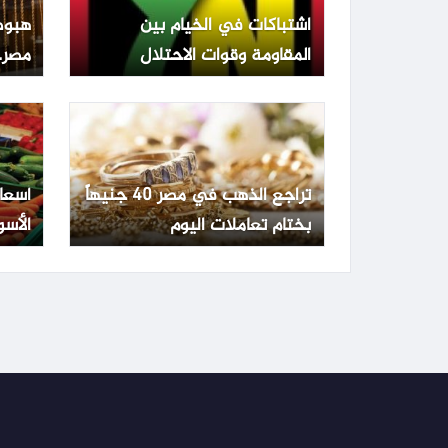
اشتباكات في الخيام بين
هبوط
المقاومة وقوات الاحتلال
مصر.. عيار 1
تراجع الذهب في مصر 40 جنيهاً
أسعا
بختام تعاملات اليوم
الأسو
الجمعة 3 يو