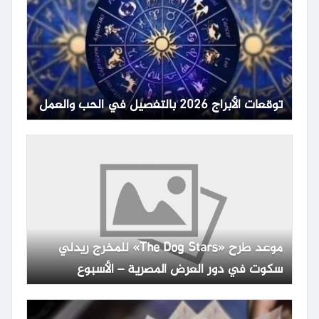
توقعات الأبراج 2026 بالتفصيل في الحب والعمل
موعد طرح «The Dog Stars» للمخرج ريدلي
سكوت في دور العرض المصرية – الأسبوع