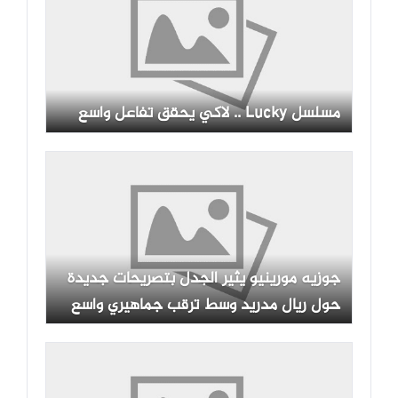
مسلسل Lucky .. لاكي يحقق تفاعل واسع
جوزيه مورينيو يثير الجدل بتصريحات جديدة
حول ريال مدريد وسط ترقب جماهيري واسع