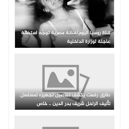
قناة روسيا اليوم/فنانة مصرية توجّه استغاثة
عاجلة لوزارة الداخلية
طارق رفعت يكشف تفاصيل تجهيزه لمسلسل
تأليف الراحل شريف بدر الدين .. خاص