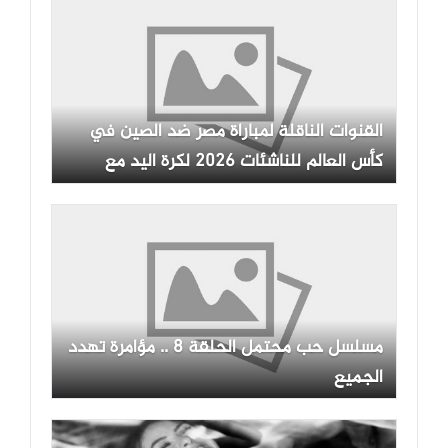
القنوات الناقلة لمباراة مصر ضد الصين في
كأس العالم للناشئات 2026 لكرة اليد مع
الموعد
مسلسل حب محتمل الحلقة 8 .. مؤامرة تهدد
الجميع