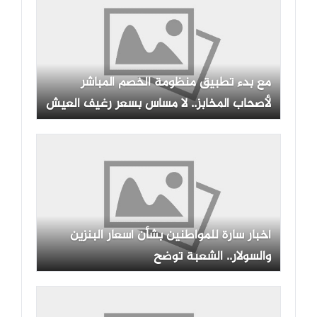
مع بدء تطبيق منظومة الخصم المباشر
لأصحاب المخابز.. لا مساس بسعر رغيف العيش
أخبار سارة للمواطنين بشأن أسعار البنزين
والسولار.. الشعبة توضح