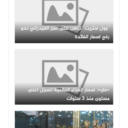
“وول ستريت” تراهن على صبر الفيدرالي نحو
رفع أسعار الفائدة
«فاو»: أسعار الغذاء العالمية تسجل أعلى
مستوى منذ 3 سنوات