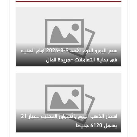
سعر اليورو اليوم الأحد 9-8-2026 أمام الجنيه
في بداية التعاملات -جريدة المال
أسعار الذهب اليوم بالأسواق المحلية ..عيار 21
يسجل 6120 جنيها