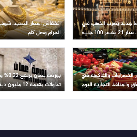
 جديد يضرب الذهب في
انخفاض أسعار الذهب.. شوف
2 يخسر 100 جنيه
الجرام وصل كام
ر الخضراوات والفاكهة في
بورصة عمان تر
اق والمنافذ التجارية اليوم
تداولات بقيمة 12 مليون دينار
ليو 2026