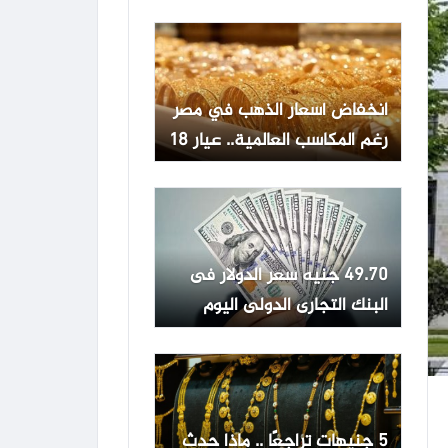
انخفاض أسعار الذهب في مصر
رغم المكاسب العالمية.. عيار 18
يسجل 5117 جنيها
49.70 جنيه سعر الدولار فى
البنك التجارى الدولى اليوم
الخميس
5 جنيهات تراجعًا .. ماذا حدث