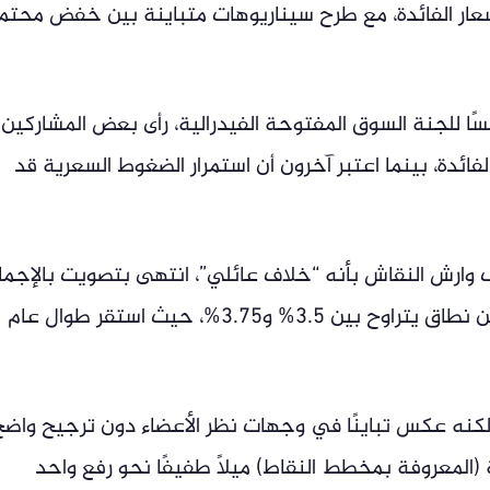
سعار الفائدة، مع طرح سيناريوهات متباينة بين خفض محتم
ًا للجنة السوق المفتوحة الفيدرالية، رأى بعض المشاركين
ائدة، بينما اعتبر آخرون أن استمرار الضغوط السعرية قد
ارش النقاش بأنه “خلاف عائلي”، انتهى بتصويت بالإجما
على الإبقاء على سعر الفائدة الرئيسي ضمن نطاق يتراوح بين 3.5% و3.75%، حيث استقر طوال عام
لكنه عكس تباينًا في وجهات نظر الأعضاء دون ترجيح واضح
 (المعروفة بمخطط النقاط) ميلًا طفيفًا نحو رفع واحد