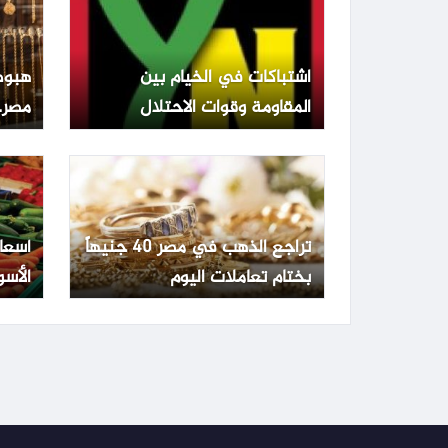
اشتباكات في الخيام بين
هبوط
المقاومة وقوات الاحتلال
مصر.. عيار 1
تراجع الذهب في مصر 40 جنيهاً
أسعا
بختام تعاملات اليوم
الأسو
الجمعة 3 يو