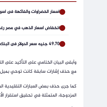
أسعار الخضراوات والفاكهة فى أسو
انخفاض أسعار الذهب في مصر رغم المكاسب الع
49.70 جنيه سعر الدولار فى البنك التجارى الدولى اليوم الخميس
وأبقى البيان الختامي على التأكيد على التزا
مع حذف إشارات سابقة كانت توحي بميل نح
كما جرى حذف بعض العبارات التقليدية الم
المزدوجة، المتمثلة في تحقيق استقرار الأ