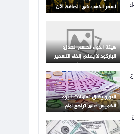
ل
لسعر الذهب في الصاغة الآن
هيئة الدواء تحسم الجدل:
الباركود لا يعنى إلغاء التسعير
الجبري.. ياسين رجائى: السعر
المطبوع على عبوة الدواء
ع
سيبقى مدونًا بشكل واضح ولن
يُحذف.. وإطلاق المرحلة الثانية
اليورو يغلق تعاملات اليوم
من نظام التتبع الدوائي لتشمل
الخميس على تراجع أمام
12 ألف صنف محلي
الجنيه بالبنوك المصرية