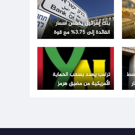
بنك إسرائيل يخفض أسعار
الفائدة إلى 3.75% مع قوة
الشيكل وتراجع التضخم
تفع 0.22% وسط
ترامب يهدد بسحب الحماية
الأمريكية من مضيق هرمز
ويطالب الدول المعنية بالدفاع
عن نفسها