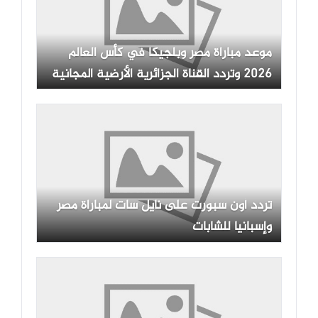
موعد مباراة مصر وبلجيكا في كأس العالم
2026 وتردد القناة الجزائرية الأرضية المجانية
تردد أون سبورت على نايل سات لمباراة مصر
وإسبانيا للشابات