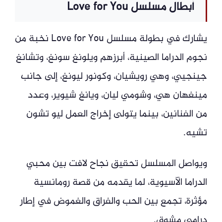
أبطال مسلسل Love for You
يشارك في بطولة مسلسل Love for You نخبة من
نجوم الدراما الصينية، أبرزهم ويلونغ سونغ، وتشانغ
جينجيي، وهي رويشيان، وكونور ليونغ، إلى جانب
مينغهان هي، وشومي ليان، ويانغ شيوير، وعدد
من الفنانين، بينما يتولى إخراج العمل ليو تشون
تشيه.
ويواصل المسلسل تحقيق نجاح لافت بين محبي
الدراما الآسيوية، لما يقدمه من قصة رومانسية
مؤثرة، تجمع بين الحب والفراق والغموض في إطار
درامي مشوق.