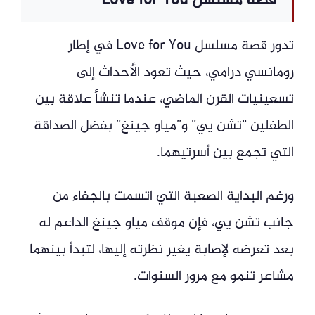
قصة مسلسل Love for You
تدور قصة مسلسل Love for You في إطار
رومانسي درامي، حيث تعود الأحداث إلى
تسعينيات القرن الماضي، عندما تنشأ علاقة بين
الطفلين “تشن يي” و”مياو جينغ” بفضل الصداقة
التي تجمع بين أسرتيهما.
ورغم البداية الصعبة التي اتسمت بالجفاء من
جانب تشن يي، فإن موقف مياو جينغ الداعم له
بعد تعرضه لإصابة يغير نظرته إليها، لتبدأ بينهما
مشاعر تنمو مع مرور السنوات.