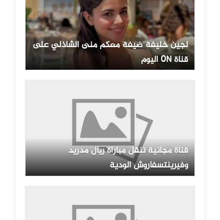
لجين خليفة ضيفة معكم منى الشاذلي على
قناة ON اليوم
قناة مجانية تنقل مباراة ريال مدريد
وفيرينتسفاروش الودية