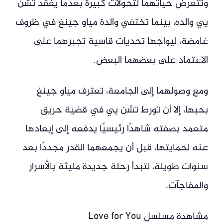
وتتعرض حياتهما لتحولات كبيرة بعدما يفقد تشن
يي والده، بينما تختفي والدة مياو جينغ في ظروف
غامضة، ليواجها تحديات قاسية تجبرهما على
الاعتماد على بعضهما البعض.
ومع وصولهما إلى الجامعة، تعترف مياو جينغ
بحبها، إلا أن تورط تشن يي في قضية حريق
متعمد بصفته شاهدًا رئيسيًا يدفعه إلى إبعادها
عنه لحمايتها، قبل أن يجمعهما القدر مجددًا بعد
سنوات طويلة، لتبدأ رحلة جديدة مليئة بالأسرار
والمفاجآت.
مشاهدة مسلسل Love for You