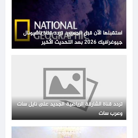
استقبلها الآن قبل الجميع.. تردد قناة ناشيونال
جيوغرافيك 2026 بعد التحديث الأخير
تردد قناة الشارقة الرياضية الجديد على نايل سات
وعرب سات