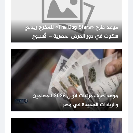
موعد طرح «The Dog Stars» للمخرج ريدلي
سكوت في دور العرض المصرية – الأسبوع
موعد صرف مرتبات أبريل 2026 للمعلمين
والزيادات الجديدة في مصر