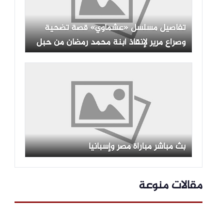
تفاصيل مسلسل «عشماوي» قصة تضحية
وصراع مرير لإنقاذ ابنة محمد رمضان من حبل
المشنقة
بث مباشر مباراة مصر وإسبانيا
مقالات منوعة