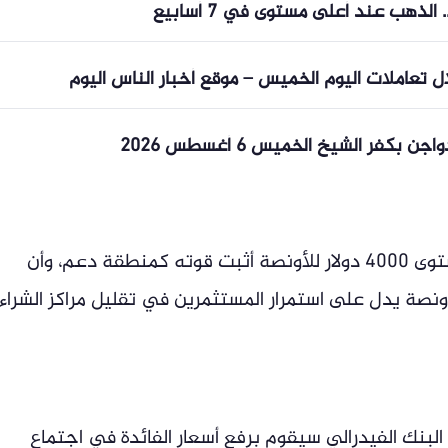
الذهب عند أعلى مستوى في 7 أسابيع
تعاملات اليوم الخميس – موقع أخبار الناس اليوم
أشار ساكسو بنك في تقريره الأخير أن المستوى 4000 دولار للأونصة أثبت قوته كمنطقة دعم، وأن
 عند المستوى 4200 دولار للأونصة يدل على استمرار المستثمرين في تقليل مراكز الشراء
 الأسواق احتمال بنسبة 57% أن البنك الفيدرالي سيقوم برفع أسعار الفائدة في اجتماع