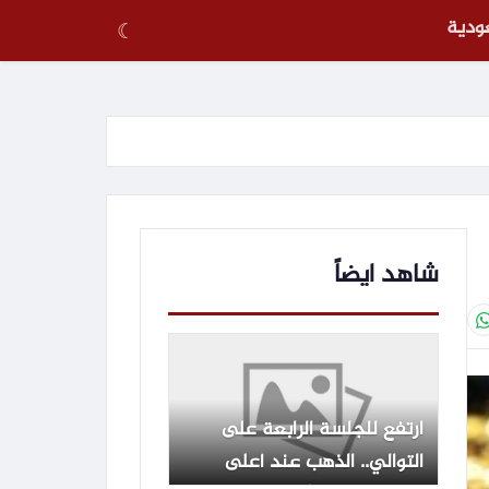
عودية
☾
شاهد ايضاً
ارتفع للجلسة الرابعة على
التوالي.. الذهب عند أعلى