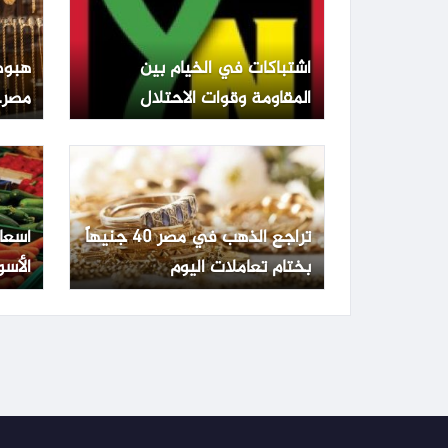
اشتباكات في الخيام بين
هبوط
المقاومة وقوات الاحتلال
مصر.. عيار 1
تراجع الذهب في مصر 40 جنيهاً
أسعا
بختام تعاملات اليوم
الأسو
الجمعة 3 يو