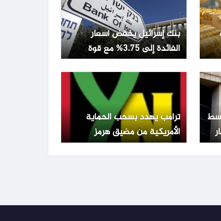
بنك إسرائيل يخفض أسعار
الفائدة إلى 3.75% مع قوة
الشيكل وتراجع التضخم
تفع 0.22% وسط
ترامب يهدد بسحب الحماية
الأمريكية من مضيق هرمز
ويطالب الدول المعنية بالدفاع
عن نفسها