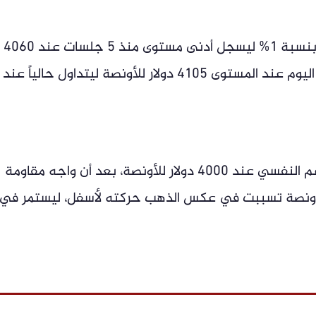
سجل سعر أونصة الذهب العالمي انخفض بنسبة 1% ليسجل أدنى مستوى منذ 5 جلسات عند 4060
دولار للأونصة، وذلك بعد أن افتتح تداولات اليوم عند المستوى 4105 دولار للأونصة ليتداول حالياً عند
عاد الذهب حاليا للتداول فوق مستوى الدعم النفسي عند 4000 دولار للأونصة، بعد أن واجه مقاومة
طقة المستوى 4200 دولار للأونصة تسببت في عكس الذهب حركته لأسفل، ليستمر في