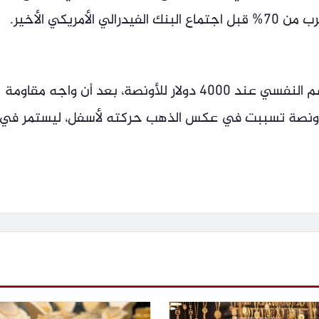
مريكي الأخير.
عاد الذهب حاليا للتداول فوق مستوى الدعم النفسي عند 4000 دولار للأونصة، بعد أن واجه مقاومة
طقة المستوى 4200 دولار للأونصة تسببت في عكس الذهب حركته لأسفل، ليستمر في