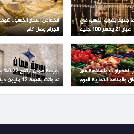
 جديد يضرب الذهب في
انخفاض أسعار الذهب.. شوف
2 يخسر 100 جنيه
الجرام وصل كام
ر الخضراوات والفاكهة في
بورصة عمان تر
اق والمنافذ التجارية اليوم
تداولات بقيمة 12 مليون دينار
ليو 2026