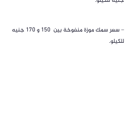
جنيه للكيلو.
– سعر سمك موزة منفوخة بين 150 و 170 جنيه
للكيلو.