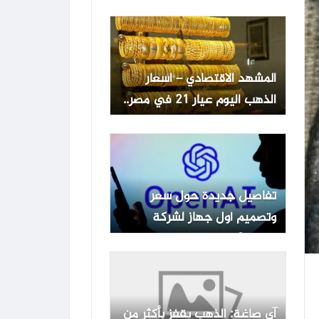
المشهد الاقتصادي – اسعار
الذهب اليوم عيار 21 في مصر..
قفزة جديده
تفاصيل جديدة حول سعر
وتصميم أول جهاز لشركة
OpenAI
آي صاغة: الذهب يقفز بأكثر من