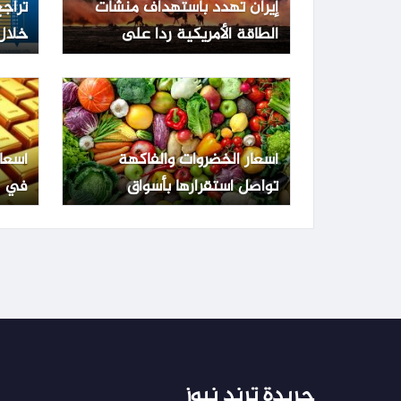
إيران تهدد باستهداف منشآت
تراج
الطاقة الأمريكية ردا على
خلال
تصريحات ترامب
على 
أسعار الخضروات والفاكهة
أسعا
تواصل استقرارها بأسواق
في م
محافظة كفرالشيخ اليوم الثلاثاء
بعد ت
جريدة ترند نيوز