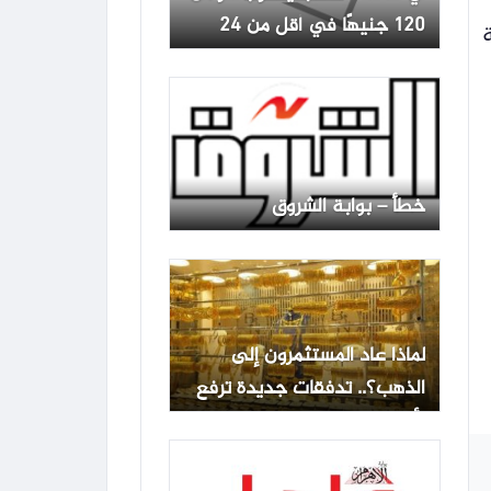
120 جنيهًا في أقل من 24
ساعة.. وعيار 21 يسجل 6100
جنيه وسط توقعات بوصول
الأوقية إلى 5000 دولار
خطأ – بوابة الشروق
لماذا عاد المستثمرون إلى
الذهب؟.. تدفقات جديدة ترفع
الأسعار في مصر والعالم