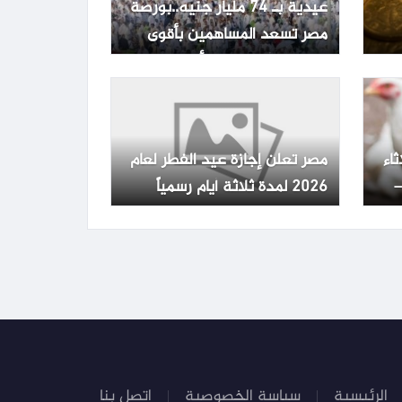
عيدية بـ 74 مليار جنيه..بورصة
مصر تسعد المساهمين بأقوى
توزيعات أرباح قبل الأضحى
ثاء
مصر تعلن إجازة عيد الفطر لعام
 –
2026 لمدة ثلاثة أيام رسمياً
الرئيسية
سياسة الخصوصية
اتصل بنا