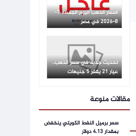
أسعار الذهب اليوم الجمعة 7-
8-2026 في مصر
تحديث جديد في سعر الذهب..
عيار 21 يقفز 5 جنيهات
مقالات منوعة
سعر برميل النفط الكويتي ينخفض
بمقدار 4.13 دولار