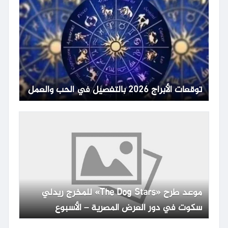
توقعات الأبراج 2026 بالتفصيل في الحب والعمل
موعد طرح «The Dog Stars» للمخرج ريدلي
سكوت في دور العرض المصرية – الأسبوع