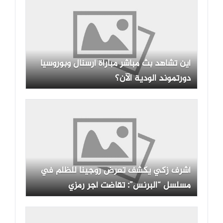
أين تشاهد بث مباشر مباراة أرسنال وبوروسيا
دورتموند الودية الآن؟
أشرف زكي يكشف تعرض روجينا للظلم في
مسلسل “البرنس”: تقاضت أجر رمزي