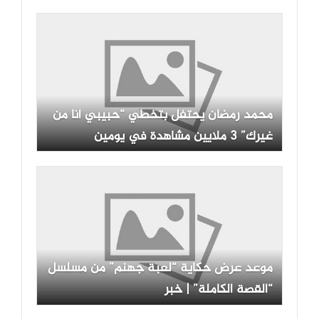
محمد رمضان يحتفل بتخطي “حبيبي أنا من
غيرك” 3 ملايين مشاهدة في يومين
موعد عرض حكاية “لعبة جهنم” من مسلسل
“القصة الكاملة” | خبر