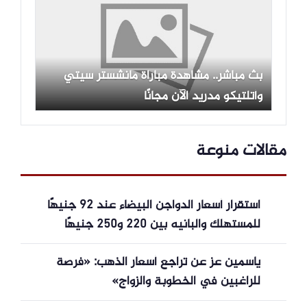
بث مباشر.. مشاهدة مباراة مانشستر سيتي
وأتلتيكو مدريد الآن مجانًا
مقالات منوعة
استقرار أسعار الدواجن البيضاء عند 92 جنيهًا
للمستهلك والبانيه بين 220 و250 جنيهًا
ياسمين عز عن تراجع أسعار الذهب: «فرصة
للراغبين في الخطوبة والزواج»