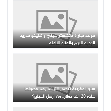
موعد مباراة مانشستر سيتي وأتلتيكو مدريد
الودية اليوم والقناة الناقلة
سنو المغربية تتصدر التريند بعد حصولها
على 20 ألف دولار.. من أرسل المبلغ؟