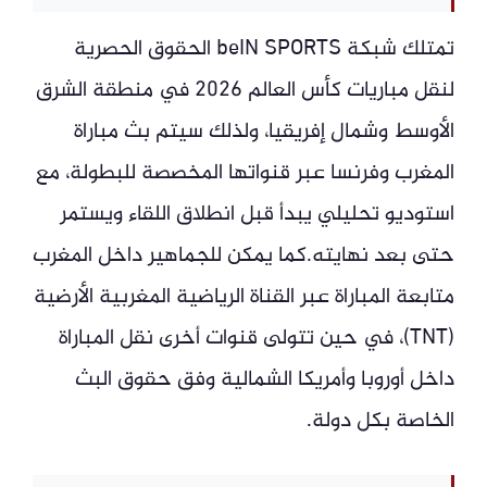
تمتلك شبكة beIN SPORTS الحقوق الحصرية
لنقل مباريات كأس العالم 2026 في منطقة الشرق
الأوسط وشمال إفريقيا، ولذلك سيتم بث مباراة
المغرب وفرنسا عبر قنواتها المخصصة للبطولة، مع
استوديو تحليلي يبدأ قبل انطلاق اللقاء ويستمر
حتى بعد نهايته.كما يمكن للجماهير داخل المغرب
متابعة المباراة عبر القناة الرياضية المغربية الأرضية
(TNT)، في حين تتولى قنوات أخرى نقل المباراة
داخل أوروبا وأمريكا الشمالية وفق حقوق البث
الخاصة بكل دولة.