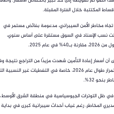
هذا النمو تم تعويضه إلى حد كبير بانخفاض الأسعار. وأضاف
أقساط المكتتبة خلال الفترة المقبلة.
ن تجاه مخاطر الأمن السيبراني، مدعومة بفائض مستمر في
 ظلت نسب الإسناد في السوق مستقرة على أساس سنوي،
سياق متصل، لفتت Gallagher Re إلى أن أسعار إعادة التأمين شهدت مزيدًا من التراجع نتيجة و
الطاقة الاستيعابية، وهو اتجاه مرشح للاستمرار طوال عام 2026، خاصة في التغطيات غير النسبية
بنحو 32%.
ذر في ظل التوترات الجيوسياسية في منطقة الشرق الأوسط،
يري المخاطر، رغم غياب أحداث سيبرانية كبرى في بداية