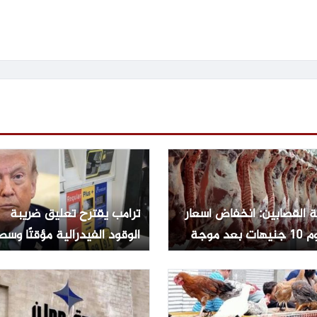
 القصابين: انخفاض أسعار
ترامب يقترح تعليق ضريبة
اللحوم 10 جنيهات بعد موجة
الوقود الفيدرالية مؤقتًا وسط
ع
ضغوط أسعار الطاقة