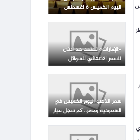
لأول من
اليوم الخميس 6 أغسطس
2026.. بكم سعر عيار 21؟
ر
«الإمارات» تعتمد حد أدنى
للسعر الانتقائي للسوائل
المستخدمة في أجهزة وأدوات
التدخين الإلكترونية
سعر الذهب اليوم الخميس في
السعودية ومصر.. كم سجل عيار
21؟
ي