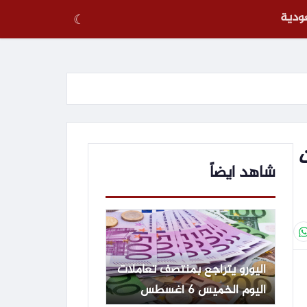
عودية
☾
دات
شاهد ايضاً
اليورو يتراجع بمنتصف تعاملات
اليوم الخميس 6 أغسطس