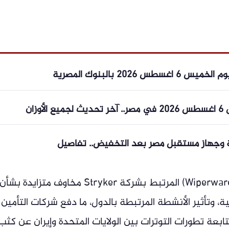
202 بالبنوك المصرية
زان
عة وجهاز مستقبل مصر بعد التخفيض.. تفاصيل
كما أثار حادث برمجيات المسح التخريبي (Wiperware) المرتبط بشركة Stryker مخاوف متزايدة بشأن
ة، وتأثير الأنشطة المرتبطة بالدول، ما دفع شركات التأمين
ابعة تطورات التوترات بين الولايات المتحدة وإيران عن كثب،