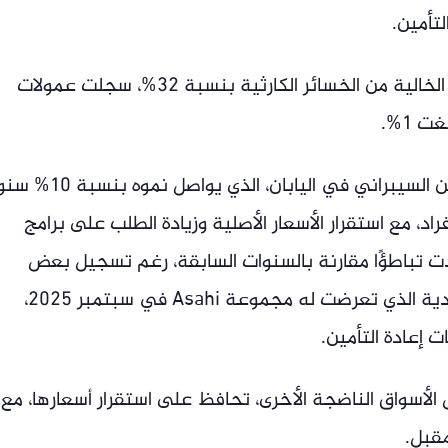
تأمين.
ورغم الانخفاض الحاد في أسعار التغطيات الخالية من الخسائر الكارثية بنسبة 32%، سجلت عمولات
وعلى صعيد آخر، تناول التقرير سوق التأمين السيبراني في اليابان، الذي يواص
، مع استقرار الأسعار الأصلية وزيادة الطلب على برامج
 وتيرة النمو شهدت تباطؤًا مقارنة بالسنوات السابقة، رغم تسجيل بعض
الخسائر الفردية الملحوظة، مثل هجوم الفدية الذي تعرضت له مجموعة Asahi في سبتمبر 2025،
ت إعادة التأمين.
 الأسواق الناضجة الأخرى، تحافظ على استقرار أسعارها، مع
مقبل.