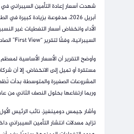
أبريل 2026، مدفوعة بزيادة كبيرة 
الأداء وانخفاض أسعار التغطيات غير النس
السيبرانية، وفقًا لتقرير “First View” الصادر عن Gallagher Re.
وأوضح التقرير أن الأسعار الأساسية لمعظم 
مستقرة أو تميل إلى الانخفاض، إلا أن شركا
المشروعات الصغيرة والمتوسطة بدأت تُظه
وربما ارتفاعها بحلول النصف الثاني من عام 2026
وأشار جيمس دومينغيز، نائب الرئيس الأول ل
تزايد معدلات انتشار التأمين السيبراني د