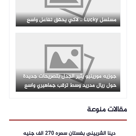
مسلسل Lucky .. لاكي يحقق تفاعل واسع
جوزيه مورينيو يثير الجدل بتصريحات جديدة
حول ريال مدريد وسط ترقب جماهيري واسع
مقالات منوعة
دينا الشربيني بفستان سعره 270 ألف جنيه