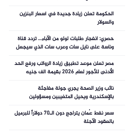
الحكومة تعلن زيادة جديدة في أسعار البنزين
والسولار
حصري: انفجار طلبات لولو من الآباء… تردد قناة
وناسة على نايل سات وعرب سات الذي سيجعل
أطفالك يستمتعون بأغاني لولو 24 ساعة
مصر تعلن موعد تطبيق زيادة الرواتب ورفع الحد
الأدنى للأجور لعام 2026 بقيمة ألف جنيه
نائب وزير الصحة يجري جولة مفاجئة
بالإسكندرية ويحيل المتغيبين ومسؤولين
للتحقيق
سعر نفط عُمان يتراجع دون الـ70 دولاراً للبرميل
بالعقود الآجلة