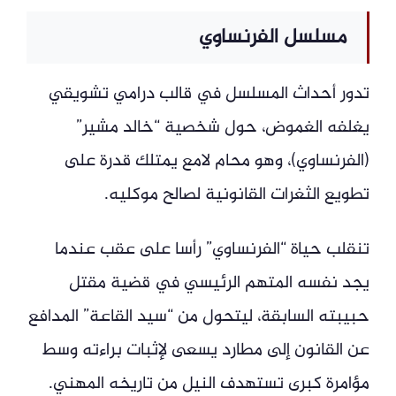
مسلسل الفرنساوي
تدور أحداث المسلسل في قالب درامي تشويقي
يغلفه الغموض، حول شخصية “خالد مشير”
(الفرنساوي)، وهو محام لامع يمتلك قدرة على
تطويع الثغرات القانونية لصالح موكليه.
تنقلب حياة “الفرنساوي” رأسا على عقب عندما
يجد نفسه المتهم الرئيسي في قضية مقتل
حبيبته السابقة، ليتحول من “سيد القاعة” المدافع
عن القانون إلى مطارد يسعى لإثبات براءته وسط
مؤامرة كبرى تستهدف النيل من تاريخه المهني.