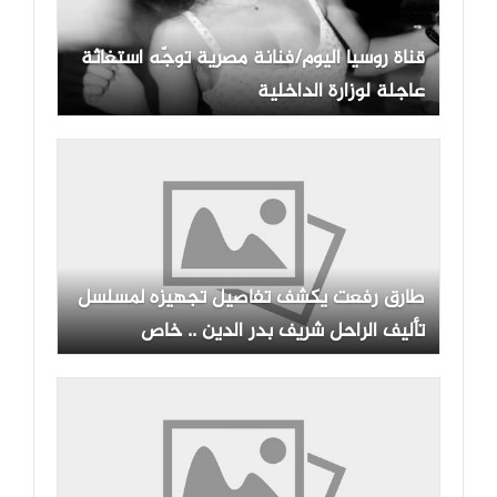
قناة روسيا اليوم/فنانة مصرية توجّه استغاثة
عاجلة لوزارة الداخلية
طارق رفعت يكشف تفاصيل تجهيزه لمسلسل
تأليف الراحل شريف بدر الدين .. خاص