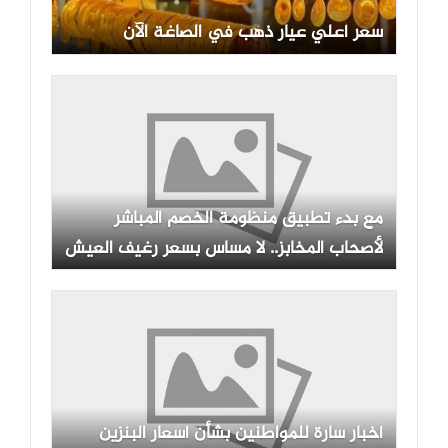
سعر أعلي عيار ذهب في الصاغة الآن
مع بدء تطبيق منظومة الخصم المباشر
لأصحاب المخابز.. لا مساس بسعر رغيف العيش
أخبار سارة للمواطنين بشأن أسعار البنزين