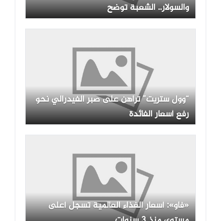
والسولار.. الشعبة توضح
“وول ستريت” تراهن على صبر الفيدرالي نحو
رفع أسعار الفائدة
«فاو»: أسعار الغذاء العالمية تسجل أعلى
مستوى منذ 3 سنوات