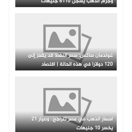
وجرام الذهب يسجل 6110 جنيهات
غولدمان ساكس: سعر النفط قد يقفز إلى
120 دولارا في هذه الحالة | اقتصاد
أسعار الذهب في مصر تتراجع.. وعيار 21
يخسر 10 جنيهات