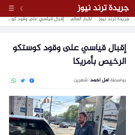
جريدة ترند نيوز
☰
☾
جريدة ترند نيوز
أخبار العالم
إقبال قياسي على وقود كوستكو الرخيص بأمريكا
»
»
إقبال قياسي على وقود كوستكو
الرخيص بأمريكا
بواسطة:
أمل أحمد
–
شهرين