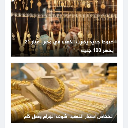
هبوط جديد يضرب الذهب في مصر.. عيار 21
يخسر 100 جنيه
انخفاض أسعار الذهب.. شوف الجرام وصل كام