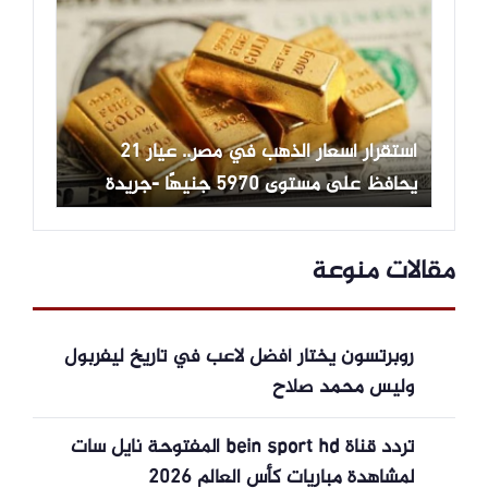
استقرار أسعار الذهب في مصر.. عيار 21
يحافظ على مستوى 5970 جنيهًا -جريدة
المال
مقالات منوعة
روبرتسون يختار أفضل لاعب في تاريخ ليفربول
وليس محمد صلاح
تردد قناة bein sport hd المفتوحة نايل سات
لمشاهدة مباريات كأس العالم 2026