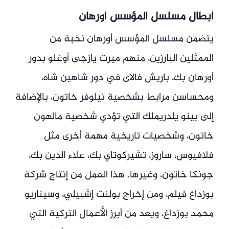
أبطال مسلسل المؤسس أورهان
يتضمن مسلسل المؤسس أورهان نخبة من
الممثلين البارزين، منهم ميرت يازجى أوغلو بدور
أورهان بك، باريش فالاى في دور شاهين شاه،
ومحساسن مرابط بشخصية نيلوفر خاتون، بالإضافة
إلى بينو يلدريملك التي تؤدي شخصية مالهون
خاتون، وشخصيات تاريخية مهمة أخرى مثل
فلافيوس، ساروز، تشيركوتاي بك، علاء الدين بك،
جونكا خاتون، وغيرها. هذا العمل من إنتاج شركة
بوزداغ فيلم، ومن إخراج بولنت إشبيلي، وسيناريو
محمد بوزداغ، ويعد من أبرز الأعمال التركية التي