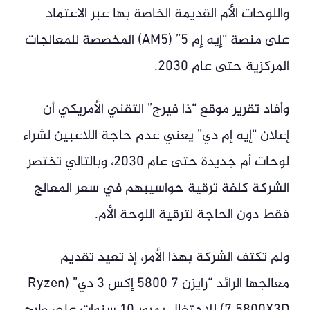
واللوحات الأم القديمة الخاصة بها عبر الاعتماد
على منصة “إيه إم 5” (AM5) المخصصة للمعالجات
المركزية حتى عام 2030.
وأفاد تقرير موقع “ذا فيرج” التقني الأمريكي أن
إعلان “إيه إم دي” يعني عدم حاجة اللاعبين لشراء
لوحات أم جديدة حتى عام 2030، وبالتالي تختصر
الشركة كلفة ترقية حواسيبهم في سعر المعالج
فقط دون الحاجة لترقية اللوحة الأم.
ولم تكتف الشركة بهذا الأمر، إذ تعيد تقديم
معالجها الرائد “رايزن 7 5800 إكس 3 دي” (Ryzen