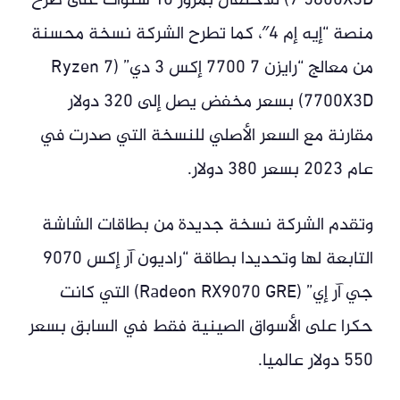
7 5800X3D) للاحتفال بمرور 10 سنوات على طرح
منصة “إيه إم 4″، كما تطرح الشركة نسخة محسنة
من معالج “رايزن 7 7700 إكس 3 دي” (Ryzen 7
7700X3D) بسعر مخفض يصل إلى 320 دولار
مقارنة مع السعر الأصلي للنسخة التي صدرت في
عام 2023 بسعر 380 دولار.
وتقدم الشركة نسخة جديدة من بطاقات الشاشة
التابعة لها وتحديدا بطاقة “راديون آر إكس 9070
جي آر إي” (Radeon RX9070 GRE) التي كانت
حكرا على الأسواق الصينية فقط في السابق بسعر
550 دولار عالميا.