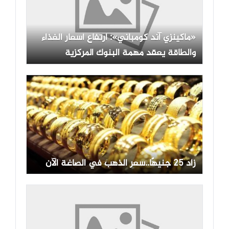
«ماكينزي آند كومباني»: ارتفاع أسعار الغذاء
والطاقة يعقد مهمة البنوك المركزية
زاد 25 جنيهًا..سعر الذهب في الصاغة الآن