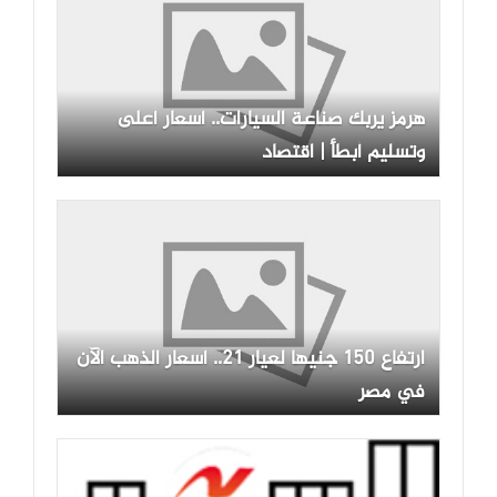
هرمز يربك صناعة السيارات.. أسعار أعلى
وتسليم أبطأ | اقتصاد
ارتفاع 150 جنيها لعيار 21.. أسعار الذهب الآن
في مصر