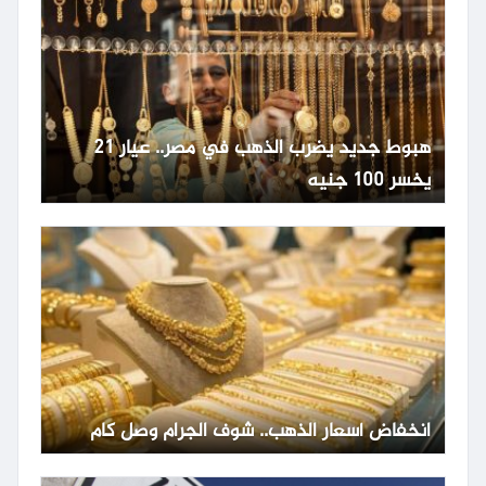
هبوط جديد يضرب الذهب في مصر.. عيار 21
يخسر 100 جنيه
انخفاض أسعار الذهب.. شوف الجرام وصل كام