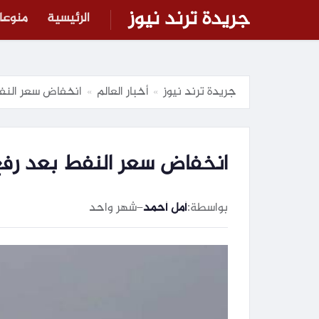
جريدة ترند نيوز
الرئيسية
منوعا
جريدة ترند نيوز
أخبار العالم
انخفاض سعر النف
»
»
انخفاض سعر النفط بعد رفع
بواسطة:
أمل أحمد
–
شهر واحد