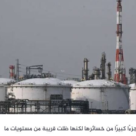
زءًا كبيرًا من خسائرها لكنها ظلت قريبة من مستويات ما