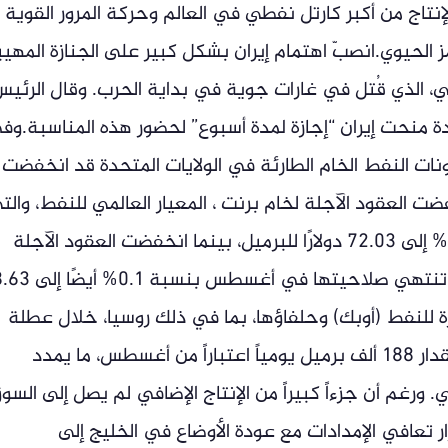
الإنتاج من أكبر كارتل نفطي في العالم وحركة المرور القوية
الحيوي.انصبّ اهتمام إيران بشكل كبير على الجنازة المهيب
ي، الذي قُتل في غارات جوية في بداية الحرب. وقال الرئي
حدة منحت إيران “إجازة لمدة أسبوع” لحضور هذه المناسبة.وف
ات النفط الخام الطارئة في الولايات المتحدة قد انخفضت
ى مستوى لها منذ أبريل 1983.انخفضت العقود الآجلة لخام برنت ، المعيار العالمي للنفط، وال
تنتهي صلاحيتها في سبتمبر، بنسبة 0.1% إلى 72.03 دولارًا للبرميل، بينما انخفضت العقود الآجلة
لخام غرب تكساس الوسيط الأمريكي التي تنتهي صلاحيتها في
رة للنفط (أوبك) وحلفاؤها، بما في ذلك روسيا، خلال عطلة
نهاية الأسبوع على زيادة أهداف الإنتاج بمقدار 188 ألف برميل يومياً اعتباراً من أغسطس، ما يمدد
ورغم أن جزءاً كبيراً من الإنتاج الإضافي لم يصل إلى السو
رار تعافي الإمدادات مع عودة الأوضاع في الخليج إلى