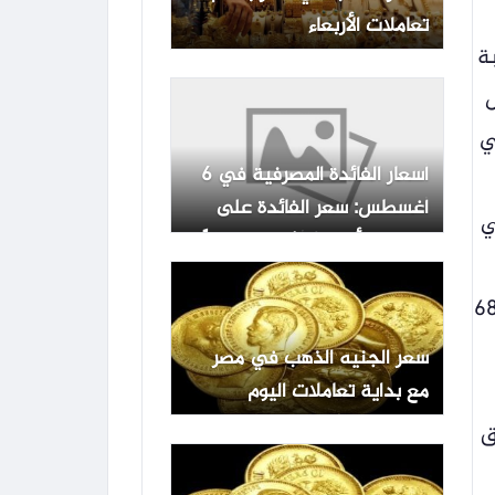
تعاملات الأربعاء
ة
س
ي
أسعار الفائدة المصرفية في 6
أغسطس: سعر الفائدة على
تي
القروض لأجل 3 أشهر هو حاليًا
عند أعلى مستوى له.
 أغسطس بنسبة 0.1% أيضًا إلى 68.63
سعر الجنيه الذهب في مصر
مع بداية تعاملات اليوم
الخميس 6 أغسطس 2026
ق