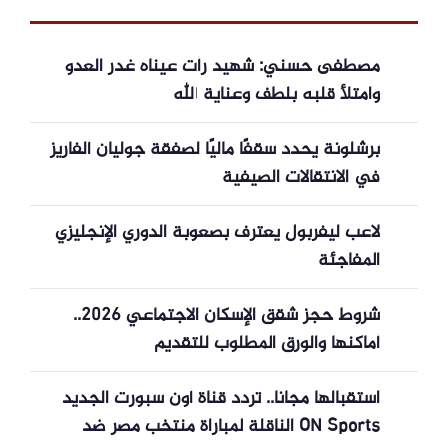
مصطفى حسني: شهيد رأت عيناه غدر العدو
وامتلأ قلبه بلطف وعناية الله
برشلونة يحدد سقفًا ماليًا لصفقة جوليان ألفاريز
في الانتقالات الصيفية
لاعب ليفربول يعترف بصعوبة الدوري الإنجليزي
المفاجئة
شروط حجز شقق الإسكان الاجتماعي 2026..
أماكنها والورق المطلوب للتقديم
استقبالها مجانا.. تردد قناة أون سبورت الجديد
ON Sports الناقلة لمباراة منتخب مصر ضد