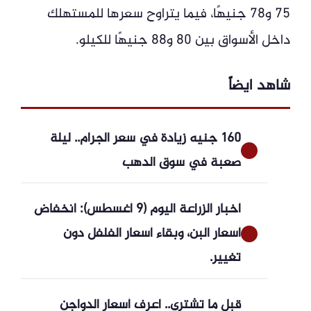
75 و78 جنيهًا، فيما يتراوح سعرها للمستهلك
داخل الأسواق بين 80 و88 جنيهًا للكيلو.
شاهد ايضاً
160 جنيه زيادة في سعر الجرام.. ليلة
صعبة في سوق الدهب
أخبار الزراعة اليوم (9 أغسطس): انخفاض
أسعار البن، وبقاء أسعار الفلفل دون
تغيير.
قبل ما تشتري.. اعرف أسعار الدواجن