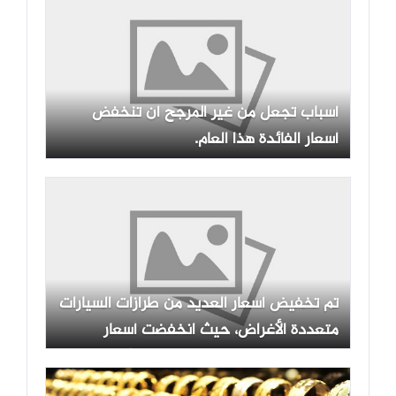
الارتفاع؟
أسباب تجعل من غير المرجح أن تنخفض
أسعار الفائدة هذا العام.
تم تخفيض أسعار العديد من طرازات السيارات
متعددة الأغراض، حيث انخفضت أسعار
السيارات ذات السبعة مقاعد إلى أقل من
400 مليون دونغ فيتنامي.