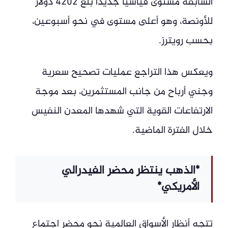
السابقة مستوى قياسياً جديداً بلغ 4202 دولار
للأونصة، وهو أعلى مستوى في نحو أسبوعين،
بحسب رويترز.
ويعكس هذا التراجع عمليات تصحيح سعرية
وجني أرباح من جانب المستثمرين، بعد موجة
الارتفاعات القوية التي شهدها المعدن النفيس
خلال الفترة الماضية.
*الذهب ينتظر محضر الفيدرالي
الأمريكي*
تتجه أنظار الأسواق العالمية نحو محضر اجتماع