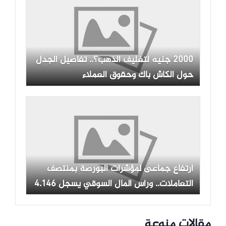
2000 جنيه لتغليف الذهب؟.. تفاصيل الجدل
حول الكاش باك وحقوق العملاء
ارتفاع جماعى لمؤشرات البورصة بمنتصف
التعاملات.. ورأس المال السوقي يسجل 4.146
تريليون جنيه
مقالات منوعة