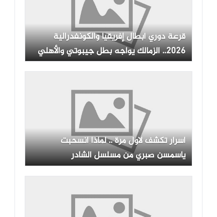
قرعة دوري أبطال إفريقيا والكونفدرالية
2026.. الزمالك يواجه بطل جيبوتي والأهلي
ينتظر منافسه القاري
اسرار تكشف لاول مرة .. لماذا انسحبت
ياسمسن صبري من مسلسل الشادر