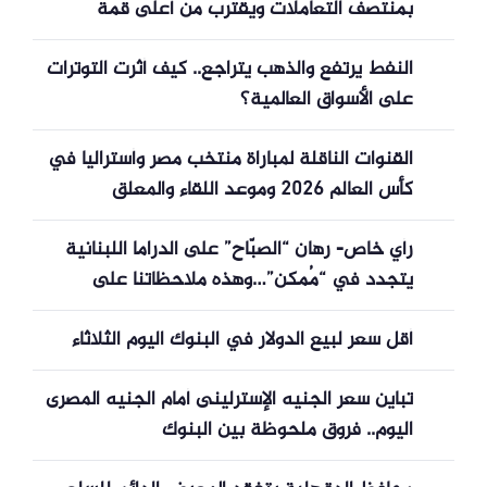
بمنتصف التعاملات ويقترب من أعلى قمة
تاريخية | بورصة وشركات
النفط يرتفع والذهب يتراجع.. كيف أثرت التوترات
على الأسواق العالمية؟
القنوات الناقلة لمباراة منتخب مصر وأستراليا في
كأس العالم 2026 وموعد اللقاء والمعلق
رأي خاص- رهان “الصبّاح” على الدراما اللبنانية
يتجدد في “مُمكن”…وهذه ملاحظاتنا على
النهاية
أقل سعر لبيع الدولار في البنوك اليوم الثلاثاء
تباين سعر الجنيه الإسترلينى أمام الجنيه المصرى
اليوم.. فروق ملحوظة بين البنوك