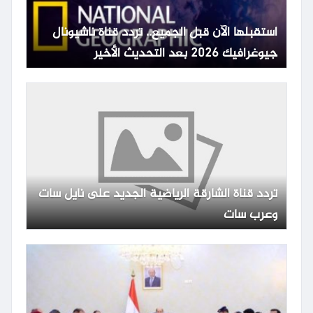
استقبلها الآن قبل الجميع.. تردد قناة ناشيونال
جيوغرافيك 2026 بعد التحديث الأخير
تردد قناة الشارقة الرياضية الجديد على نايل سات
وعرب سات