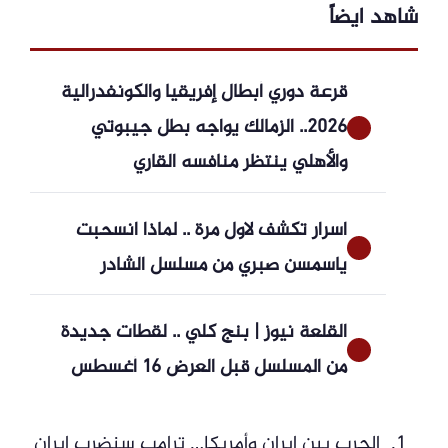
شاهد ايضاً
قرعة دوري أبطال إفريقيا والكونفدرالية
2026.. الزمالك يواجه بطل جيبوتي
والأهلي ينتظر منافسه القاري
اسرار تكشف لاول مرة .. لماذا انسحبت
ياسمسن صبري من مسلسل الشادر
القلعة نيوز | بنج كلي .. لقطات جديدة
من المسلسل قبل العرض 16 أغسطس
الحرب بين إيران وأمريكا… ترامب سنضرب إيران