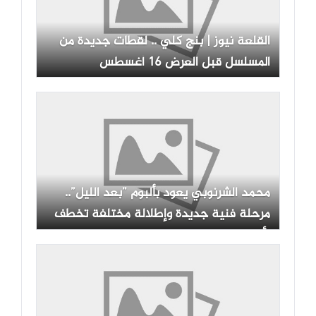
القلعة نيوز | بنج كلي .. لقطات جديدة من
المسلسل قبل العرض 16 أغسطس
محمد الشرنوبي يعود بألبوم ”بعد الليل”..
مرحلة فنية جديدة وإطلالة مختلفة تخطف
الأنظار