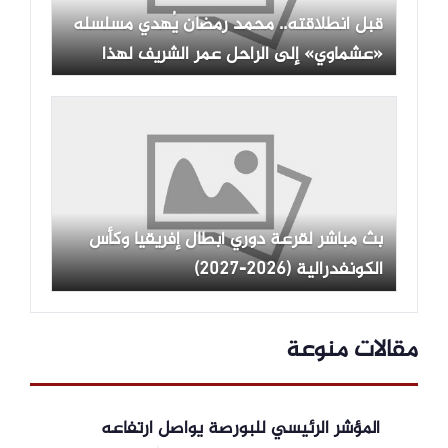
قبل انطلاقته.. محمد رمضان يُهدي مسلسله
«عشماوي» إلى الراحل عمر الشريف لهذا
السبب
بث مباشر لقرعة دوري أبطال إفريقيا وكأس
الكونفدرالية (2026-2027)
مقالات منوعة
المؤشر الرئيسي للبورصة يواصل ارتفاعه