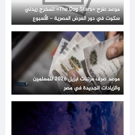
موعد طرح «The Dog Stars» للمخرج ريدلي
سكوت في دور العرض المصرية – الأسبوع
موعد صرف مرتبات أبريل 2026 للمعلمين
والزيادات الجديدة في مصر