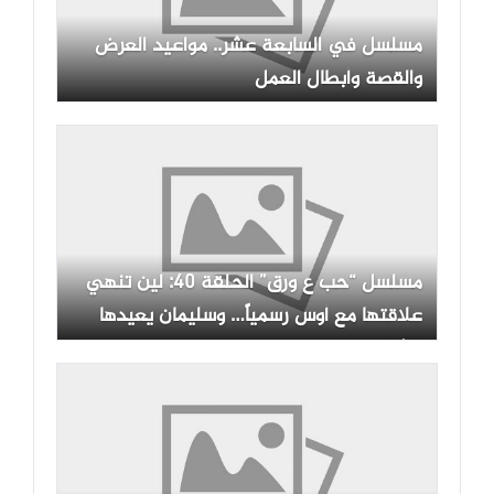
مسلسل في السابعة عشر.. مواعيد العرض
والقصة وأبطال العمل
مسلسل “حب ع ورق” الحلقة 40: لين تنهي
علاقتها مع أوس رسمياً… وسليمان يعيدها
للشركة من جديد