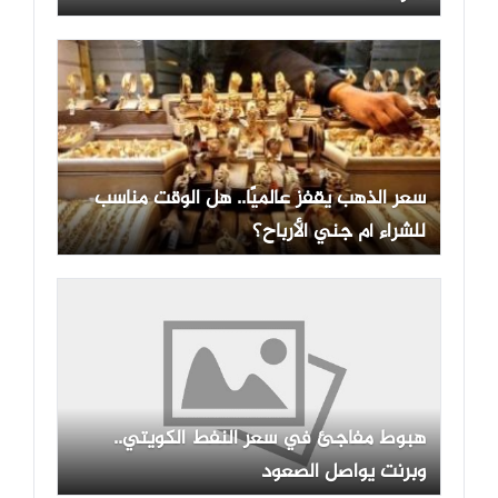
سعر الذهب يقفز عالميًا.. هل الوقت مناسب
للشراء أم جني الأرباح؟
هبوط مفاجئ في سعر النفط الكويتي..
وبرنت يواصل الصعود