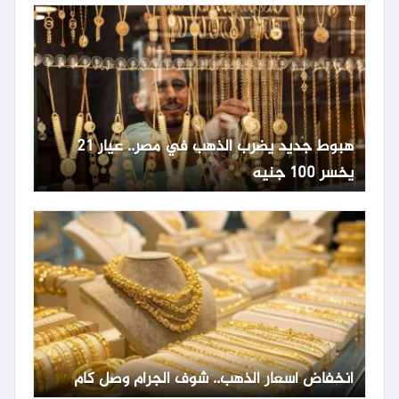
هبوط جديد يضرب الذهب في مصر.. عيار 21
يخسر 100 جنيه
انخفاض أسعار الذهب.. شوف الجرام وصل كام