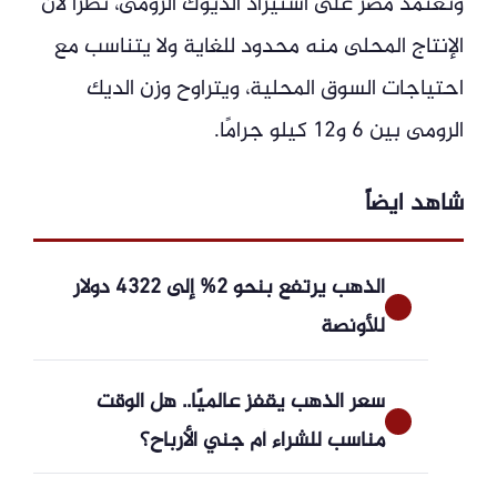
وتعتمد مصر على استيراد الديوك الرومى، نظرًا لأن
الإنتاج المحلى منه محدود للغاية ولا يتناسب مع
احتياجات السوق المحلية، ويتراوح وزن الديك
الرومى بين 6 و12 كيلو جرامًا.
شاهد ايضاً
الذهب يرتفع بنحو 2% إلى 4322 دولار
للأونصة
سعر الذهب يقفز عالميًا.. هل الوقت
مناسب للشراء أم جني الأرباح؟