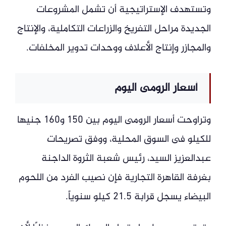
وتستهدف الإستراتيجية أن تشمل المشروعات
الجديدة مراحل التفريخ والزراعات التكاملية، والإنتاج
والمجازر وإنتاج الأعلاف ووحدات تدوير المخلفات.
أسعار الرومى اليوم
وتراوحت أسعار الرومى اليوم بين 150 و160 جنيها
للكيلو فى السوق المحلية، ووفق تصريحات
عبدالعزيز السيد، رئيس شعبة الثروة الداجنة
بغرفة القاهرة التجارية فإن نصيب الفرد من اللحوم
البيضاء يسجل قرابة 21.5 كيلو سنوياً.