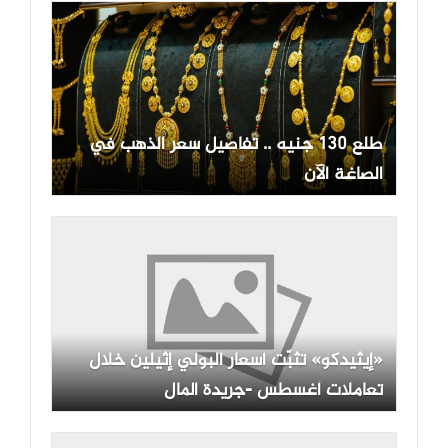
طلع 130 جنيه .. تفاصيل سعر الذهب في
الصاغة الآن
«إيثيدكو» تثبّت أسعار البولي إثيلين خلال
تعاملات أغسطس -جريدة المال