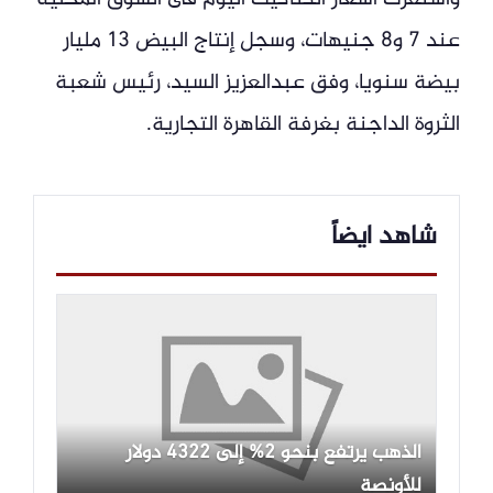
عند 7 و8 جنيهات، وسجل إنتاج البيض 13 مليار
بيضة سنويا، وفق عبدالعزيز السيد، رئيس شعبة
الثروة الداجنة بغرفة القاهرة التجارية.
شاهد ايضاً
الذهب يرتفع بنحو 2% إلى 4322 دولار
للأونصة