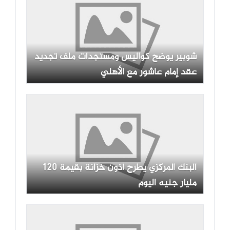
شوبير يوضح كواليس ومستجدات ملف تجديد
عقد إمام عاشور مع الأهلي
البنك المركزي يطرح أذون خزانة بقيمة 120
مليار جنيه اليوم