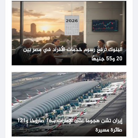
البنوك ترفع رسوم خدمات الأفراد في مصر بين
20 و55 جنيهًا
إيران تشن هجوما على الإمارات بـ16 صاروخا و121
طائرة مسيرة