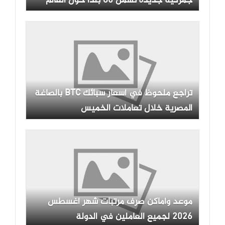
جمركية جديدة تشمل 60 بلداً حول العالم
تراجع ملحوظ في أسعار سبائك BTC بالصاغة
المصرية خلال تعاملات الخميس
موعد وأماكن صرف مرتبات شهر أغسطس
2026 لجميع العاملين في الدولة