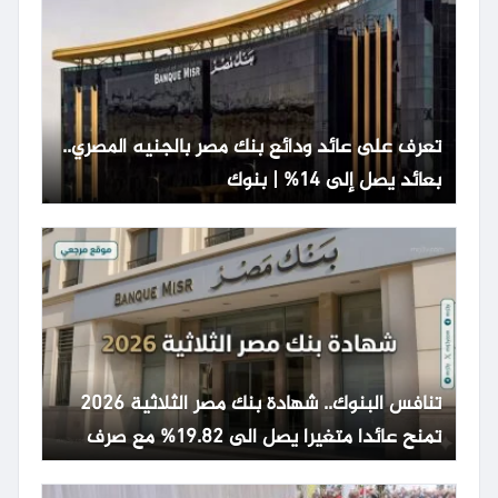
تعرف على عائد ودائع بنك مصر بالجنيه المصري..
بعائد يصل إلى 14% | بنوك
تنافس البنوك.. شهادة بنك مصر الثلاثية 2026
تمنح عائدا متغيرا يصل الى 19.82% مع صرف
شهري