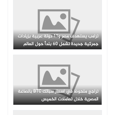
ترامب يستهدف مصر و11 دولة عربية بزيادات
جمركية جديدة تشمل 60 بلداً حول العالم
تراجع ملحوظ في أسعار سبائك BTC بالصاغة
المصرية خلال تعاملات الخميس