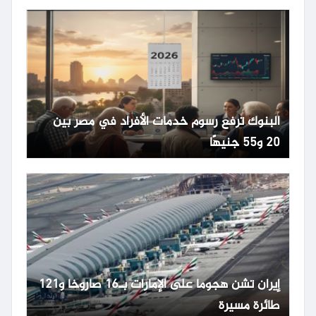
البنوك ترفع رسوم خدمات الأفراد في مصر بين
20 و55 جنيهًا
إيران تشن هجوما على الإمارات بـ16 صاروخا و121
طائرة مسيرة