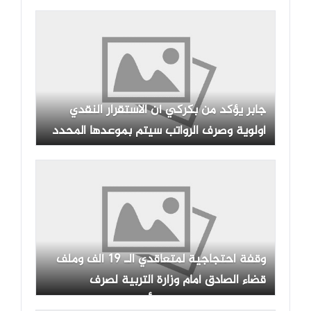
البصرة
جابر يؤكد من بكركي أن الاستقرار النقدي
أولوية وصرف الرواتب سيتم بموعدها المحدد
وقفة احتجاجية لمتعاقدي الـ 19 ألف وملف
قضاء الصادق أمام وزارة التربية لصرف
مستحقاتهم المالية المتأخرة