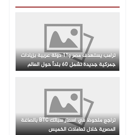
ترامب يستهدف مصر و11 دولة عربية بزيادات
جمركية جديدة تشمل 60 بلداً حول العالم
تراجع ملحوظ في أسعار سبائك BTC بالصاغة
المصرية خلال تعاملات الخميس