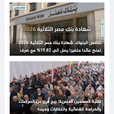
تنافس البنوك.. شهادة بنك مصر الثلاثية 2026
تمنح عائدا متغيرا يصل الى 19.82% مع صرف
شهري
نقابة المعلمين المصرية: ربع قرن من الصراعات
والحراسة القضائية وانتخابات وحيدة