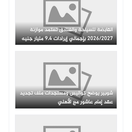
القابضة للسياحة والفنادق تعتمد موازنة
2026/2027 بإجمالي إيرادات 9.4 مليار جنيه
شوبير يوضح كواليس ومستجدات ملف تجديد
عقد إمام عاشور مع الأهلي