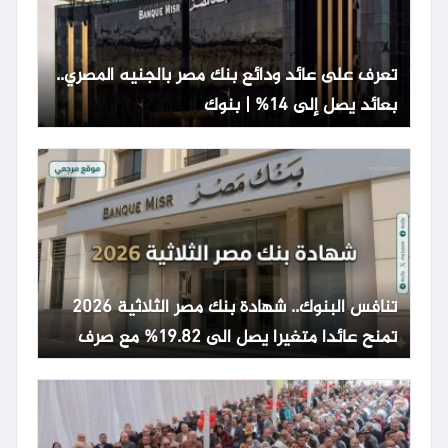
تعرف على عائد ودائع بنك مصر بالجنيه المصري..
بعائد يصل إلى 14% | بنوك
تنافس البنوك.. شهادة بنك مصر الثلاثية 2026
تمنح عائدا متغيرا يصل الى 19.82% مع صرف
شهري