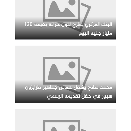
البنك المركزي يطرح أذون خزانة بقيمة 120
مليار جنيه اليوم
محمد صلاح يشعل حماس جماهير طرابزون
سبور في حفل تقديمه الرسمي