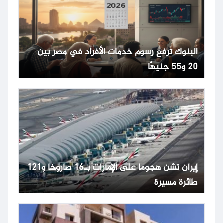
البنوك ترفع رسوم خدمات الأفراد في مصر بين
20 و55 جنيهًا
إيران تشن هجوما على الإمارات بـ16 صاروخا و121
طائرة مسيرة